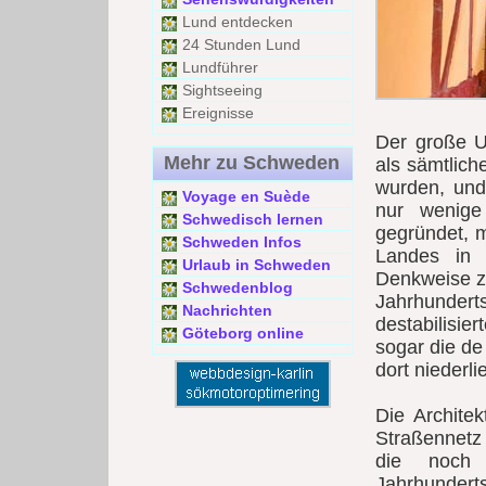
Lund entdecken
24 Stunden Lund
Lundführer
Sightseeing
Ereignisse
Der große U
Mehr zu Schweden
als sämtlic
wurden, und
Voyage en Suède
nur wenige
Schwedisch lernen
gegründet, m
Schweden Infos
Landes in 
Urlaub in Schweden
Denkweise z
Schwedenblog
Jahrhunder
Nachrichten
destabilisie
Göteborg online
sogar die de
dort niederli
Die Architek
Straßennetz
die noch 
Jahrhunderts