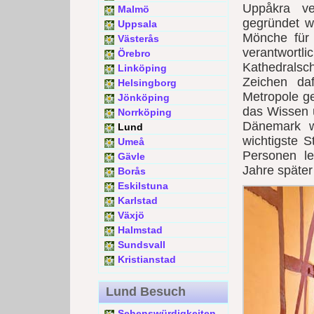
Uppåkra ve
Malmö
gegründet wu
Uppsala
Mönche für
Västerås
verantwortl
Örebro
Kathedralsch
Linköping
Zeichen daf
Helsingborg
Metropole g
Jönköping
das Wissen ü
Norrköping
Dänemark w
Lund
wichtigste 
Umeå
Personen l
Gävle
Jahre später
Borås
Eskilstuna
Karlstad
Växjö
Halmstad
Sundsvall
Kristianstad
Lund Besuch
Sehenswürdigkeiten